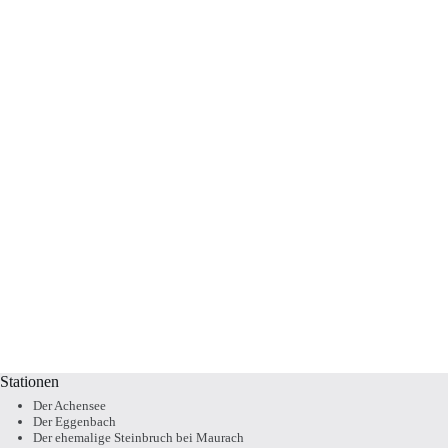
Stationen
Der Achensee
Der Eggenbach
Der ehemalige Steinbruch bei Maurach