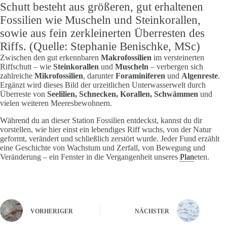
Schutt besteht aus größeren, gut erhaltenen
Fossilien wie Muscheln und Steinkorallen,
sowie aus fein zerkleinerten Überresten des
Riffs. (Quelle: Stephanie Benischke, MSc)
Zwischen den gut erkennbaren
Makrofossilien
im versteinerten
Riffschutt – wie
Steinkorallen
und
Muscheln
– verbergen sich
zahlreiche
Mikrofossilien
, darunter
Foraminiferen
und
Algenreste
.
Ergänzt wird dieses Bild der urzeitlichen Unterwasserwelt durch
Überreste von
Seelilien, Schnecken, Korallen, Schwämmen
und
vielen weiteren Meeresbewohnern.
Während du an dieser Station Fossilien entdeckst, kannst du dir
vorstellen, wie hier einst ein lebendiges Riff wuchs, von der Natur
geformt, verändert und schließlich zerstört wurde. Jeder Fund erzählt
eine Geschichte von Wachstum und Zerfall, von Bewegung und
Veränderung – ein Fenster in die Vergangenheit unseres
Plan
eten.
VORHERIGER
NÄCHSTER